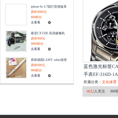
iphone 6s 4.7国行货港版美
版置官换机电信三网无锁
原价6000元
4G
600积分
去看看
索尼CX150E 高清摄像机
内置16G内存/25X/420万像
原价900元
素 三年保
9000积分
去看看
原装德国LAMY safari凌美
狩猎者系列钢笔10新款白
原价600元
蓝色激光标签CA
色
900积分
手表EF-316D-1A
去看看
所属分类：
文化体育
4622
人关注
800