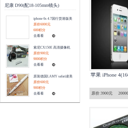
尼康 D90(配18-105mm镜头)
iphone 6s 4.7国行货港版美
版置官换机电信三网无锁
原价6000元
4G
600积分
去看看
索尼CX150E 高清摄像机
内置16G内存/25X/420万像
原价900元
素 三年保
9000积分
去看看
苹果 iPhone 4(1
原装德国LAMY safari凌美
狩猎者系列钢笔10新款白
原价600元
色
900积分
原价:
3900元
2000
去看看