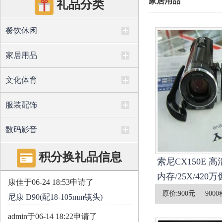
家居用品
礼品分类
餐饮休闲
家居用品
文化体育
服装配饰
数码影音
积分换礼品信息
索尼CX150E 
内存/25X/420万
康佳
于06-24 18:53申请了
原价:
900元
9000
尼康 D90(配18-105mm镜头)
admin
于06-14 18:22申请了