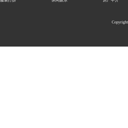
服装打扮
休闲娱乐
房产中介
Copyrigh