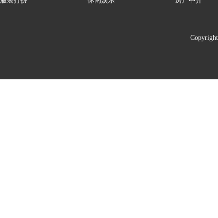
服装打扮
休闲娱乐
房产中介
Copyrigh